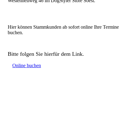
Westenhellweg 46 im DogStyler Store Soest.
Hier können Stammkunden ab sofort online Ihre Termine
buchen.
Bitte folgen Sie hierfür dem Link.
Online buchen
Wie sie wissen haben wir in den Anfängen der Inflation
versucht unsere Preise aufrecht zu erhalten aber die
stetig steigenden Kosten lassen auch mir keine andere
Wahl, so dass ich die Preise für meine Dienstleistung